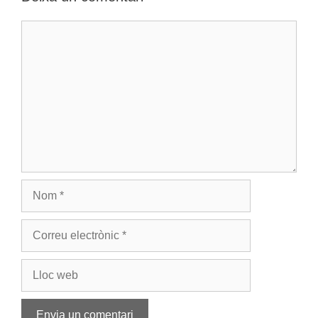
Comentari
Nom
Correu
electrònic
Lloc
web